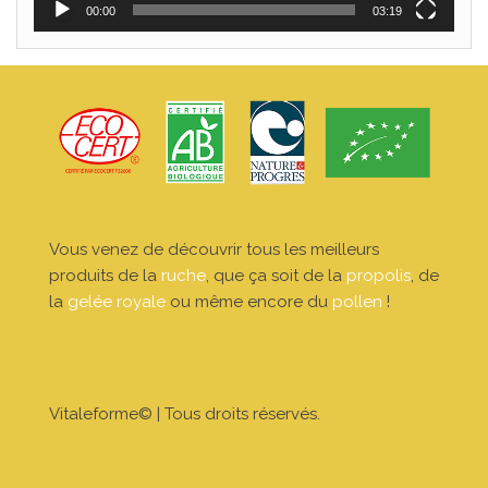
00:00
03:19
Vous venez de découvrir tous les meilleurs
produits de la
ruche
, que ça soit de la
propolis
, de
la
gelée royale
ou même encore du
pollen
!
Vitaleforme© | Tous droits réservés.