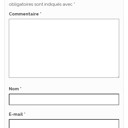
obligatoires sont indiqués avec
*
Commentaire
*
Nom
*
E-mail
*