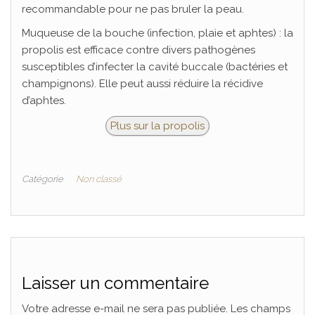
recommandable pour ne pas bruler la peau.
Muqueuse de la bouche (infection, plaie et aphtes) : la
propolis est efficace contre divers pathogènes
susceptibles d’infecter la cavité buccale (bactéries et
champignons). Elle peut aussi réduire la récidive
d’aphtes.
Plus sur la propolis
Catégorie
Non classé
Laisser un commentaire
Votre adresse e-mail ne sera pas publiée.
Les champs