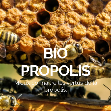
Gagner la loterie
Casino 120 Free Spins Sans Condition
: Nous vous
recommandons fortement de jouer uniquement dans les
casinos en ligne, où vous avez la possibilité de passer à
votre langue maternelle ou vous vous sentez plus à l'aise
pour comprendre.
BIO
Casino En Ligne Retrait E Wallet
- Il est divisé en
catégories de jeux afin que vous n'ayez pas à chercher.
Jeux De Casino Rapides
: Ce qui signifie qu'ils sont plus
PROPOLIS
susceptibles de payer de l'argent qu'ils ne connaissent
pas sur le visionnage de porno gratuit.
Poker en ligne offre
Mieux connaitre les vertus de la
propolis.
Betplay Casino Free Spins Sans Depot
Mais rappelez-vous toujours que tous les casinos en ligne
n'offrent pas de tours gratuits.
Yonibet Casino Avis Et Bonus 2026