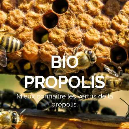
Regles jeu carte casino
Pledoo Casino Bonus Premier Depot 2026
: La question
suivante est de savoir quelle est la marge bénéficiaire
moyenne.
Meilleur Casino Bonus 400
- Parce qu'il y a des moments
où vous jouez aux jeux et littéralement rien ne semble
BIO
aller dans votre sens.
Bonus De Deuxième Dépôt Casino
: Vous voyez,
combattre des monstres est quelque chose que vous
PROPOLIS
ferez beaucoup tout au long du jeu.
Noms de tous les casinos
Mieux connaitre les vertus de la
Casino En Ligne Bonus Charleroi
propolis.
Tout d'abord, l'opérateur offre un bonus de bienvenue sous la
forme d'un joli package qui couvre les quatre premiers bonus
que vous effectuez en tant que nouveau client.
Blackjack Casino En Ligne Avec Croupier Français