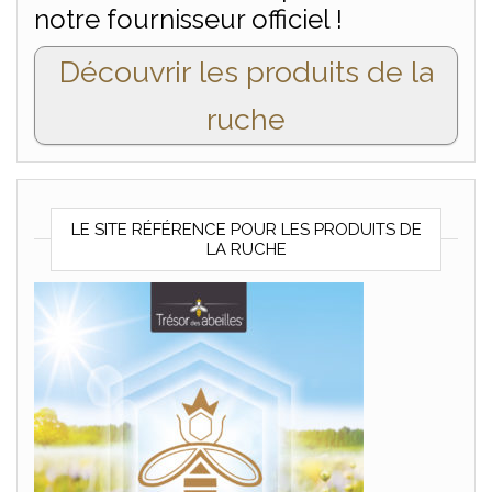
notre fournisseur officiel !
Découvrir les produits de la
ruche
LE SITE RÉFÉRENCE POUR LES PRODUITS DE
LA RUCHE