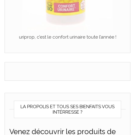
uriprop, c’est le confort urinaire toute l’année !
LA PROPOLIS ET TOUS SES BIENFAITS VOUS
INTÉRRESSE ?
Venez découvrir les produits de