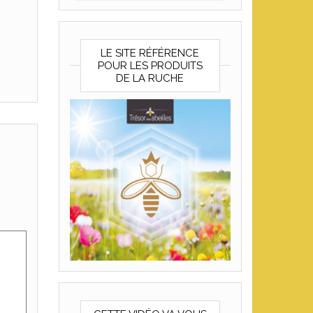
LE SITE RÉFÉRENCE
POUR LES PRODUITS
DE LA RUCHE